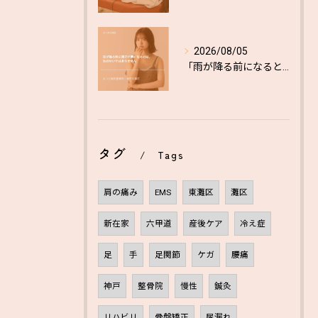
2026/08/05
「雨が降る前になると調子が悪くなる」
タグ
Tags
肩の痛み
EMS
東灘区
灘区
新在家
六甲道
産後ケア
冷え症
足
手
足関節
ケガ
腰痛
神戸
整骨院
慢性
鍼灸
リハビリ
骨盤矯正
尿漏れ