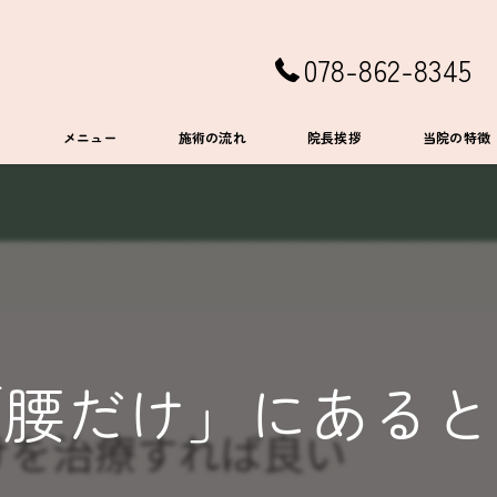
078-862-8345
ト
メニュー
施術の流れ
院長挨拶
当院の特徴
EMS
肩こり
首こり
ダイエット
「腰だけ」にあると
腰痛