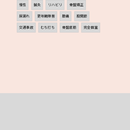
慢性
鍼灸
リハビリ
骨盤矯正
尿漏れ
更年期障害
膝痛
股関節
交通事故
むち打ち
骨盤底筋
完全個室