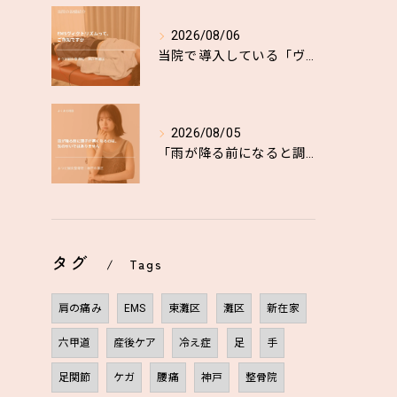
2026/08/06
当院で導入している「ヴィクトリズム」というEMS機器をご存知...
2026/08/05
「雨が降る前になると調子が悪くなる」
タグ
Tags
肩の痛み
EMS
東灘区
灘区
新在家
六甲道
産後ケア
冷え症
足
手
足関節
ケガ
腰痛
神戸
整骨院