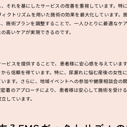
まつだ鍼灸整骨院での施術が生活の質をどう変えるか
し、それを基にしたサービスの改善を重視しています。特
生活の質向上を実感する患者の声
ヴィクトリズムを用いた施術の効果を最大化しています。
施術による日常の変化
し、施術プランを調整することで、一人ひとりに最適なケ
自信を取り戻すためのサポート
性の高いケアが実現できるのです。
家族との関係にも好影響
健康的なライフスタイルの実現
長期的な効果とその評価
サービスを提供することで、患者様に安心感を与えていま
患者の声から学ぶまつだ鍼灸整骨院の信頼と実績
から信頼を得ています。特に、尿漏れに悩む産後の女性に
信頼できる専門家の証言
ています。さらに、地域イベントへの参加や健康相談会の
長年の実績が支える信頼性
域密着のアプローチにより、患者様は安心して施術を受け
確立しています。
患者の満足度を高める施術
継続的な支援体制の重要性