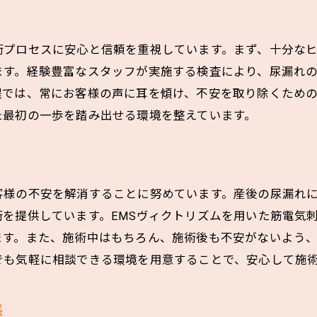
科学的根拠に基づく施術
尿漏れ改善のメカニズム
術プロセスに安心と信頼を重視しています。まず、十分な
施術の安全性と安心感
す。経験豊富なスタッフが実施する検査により、尿漏れの
個々の体質に合わせたプランニング
程では、常にお客様の声に耳を傾け、不安を取り除くため
た最初の一歩を踏み出せる環境を整えています。
骨盤底筋を鍛える最新技術EMSヴィクトリズムとは
EMSヴィクトリズムの基本原理
特許技術による効果的な刺激
産後ケアにおける技術の進化
客様の不安を解消することに努めています。産後の尿漏れ
他の治療法との比較
を提供しています。EMSヴィクトリズムを用いた筋電気
ます。また、施術中はもちろん、施術後も不安がないよう
施術後の持続的な効果
でも気軽に相談できる環境を用意することで、安心して施
EMSヴィクトリズムが選ばれる理由
専門家が教える尿漏れ改善のためのセルフケア方法
感
簡単に実践できるセルフエクササイズ