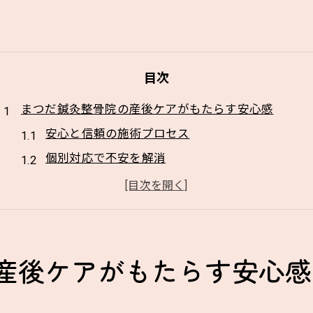
目次
まつだ鍼灸整骨院の産後ケアがもたらす安心感
安心と信頼の施術プロセス
個別対応で不安を解消
専門的なカウンセリングが支える安心感
施術後のフォローアップ体制
患者の声を活かしたサービス向上
地域密着のケアによる安心感
産後ケアがもたらす安心感
尿漏れの悩みを解消するEMSヴィクトリズムの実力
短期間で実感できる効果