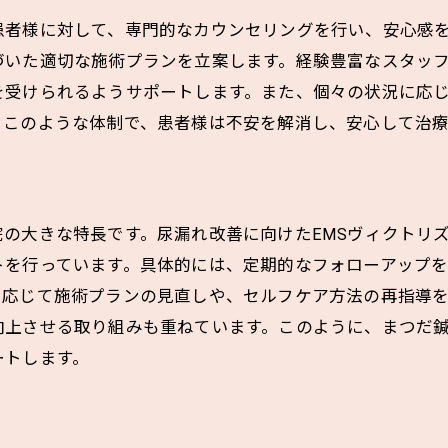
患者様に対して、専門的なカウンセリングを行い、安心感
日常生活での注意点
いた適切な施術プランを立案します。経験豊富なスタッフ
専門家が推奨する生活習慣
を受けられるようサポートします。また、個々の状況に応
食事と栄養からのアプローチ
。このような体制で、患者様は不安を解消し、安心して治療
セルフモニタリングの重要性
悩みに合わせたセルフケアのコツ
忙しいママでもできる簡単エクササイズを導入
の大きな特長です。尿漏れ改善に向けたEMSヴィクトリ
忙しい日常での効率的なエクササイズ
トを行っています。具体的には、定期的なフォローアップ
短時間で効果を出す秘訣
に応じて施術プランの見直しや、セルフケア方法の再指導
お子様と一緒に楽しむエクササイズ
向上させる取り組みも重ねています。このように、まつだ
家事の合間にできる運動法
ートします。
疲れを癒すリラクゼーション法
続けやすさを重視したプログラム