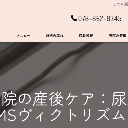
まつだ鍼
078-862-8345
ト
メニュー
施術の流れ
院長挨拶
当院の特徴
EMS
肩こり
首こり
骨院の産後ケア：尿
ダイエット
MSヴィクトリズ
腰痛